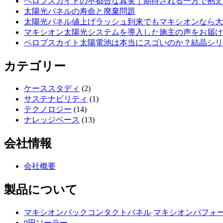
ペロブスカイトの不都合な真実｜期待される一方で抱え
太陽光パネルの寿命と廃棄問題
太陽光パネル値上げラッシュ到来でもマキシオンなら大
マキシオン太陽光システムを導入した施主の声をお届け
ペロブスカイト太陽電池は本当にスゴいのか？結晶シリ
カテゴリー
ケーススタディ
(2)
サステナビリティ
(1)
テクノロジー
(14)
ナレッジベース
(13)
会社情報
会社概要
製品について
マキシオンバックコンタクトパネル
マキシオンパフォ
0円ソーラー